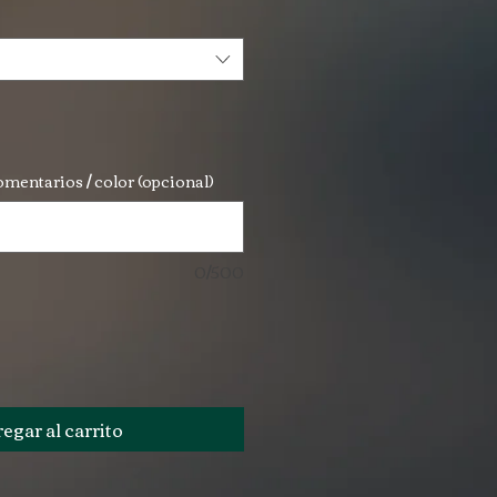
mentarios / color (opcional)
0/500
egar al carrito