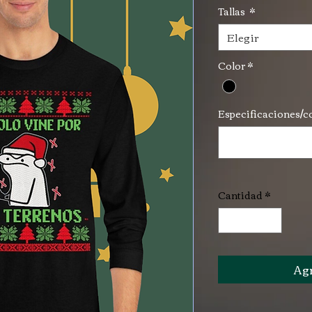
Tallas
*
Elegir
Color
*
Especificaciones/co
Cantidad
*
Agr