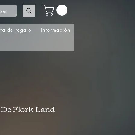
tos
eta de regalo
Información
 De Flork Land