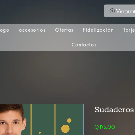
Ver pun
logo
accesorios
Ofertas
Fidelización
Tarj
Contactos
Sudaderos
Precio
Q 175.00