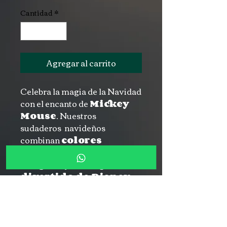
Cantidad
*
Agregar al carrito
Celebra la magia de la Navidad
con el encanto de
Mickey
Mouse
. Nuestros
sudaderos navideños
combinan
colores
festivos, estampados
alegres y el toque
divertido de Disney
que encanta a grandes y
pequeños.
Con diseños llenos de
copos
de nieve, gorros de