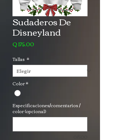
Sudaderos De
Disneyland
Precio
Q 175.00
Tallas
*
Color
*
Especificaciones/comentarios /
color (opcional)
0/500