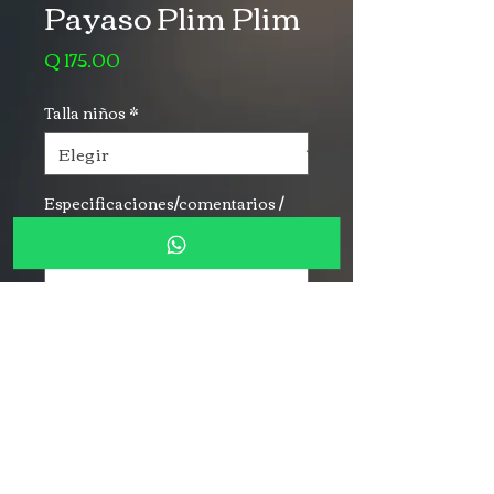
Payaso Plim Plim
Precio
Q 175.00
Talla niños
*
Especificaciones/comentarios /
color
*
0/500
Cantidad
*
Agregar al carrito