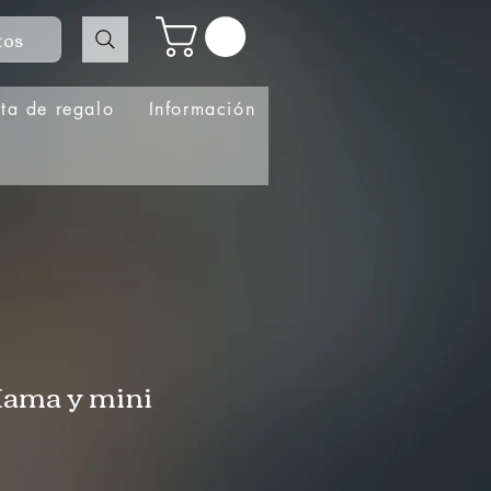
tos
eta de regalo
Información
Mama y mini