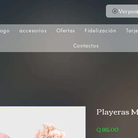
Ver pun
logo
accesorios
Ofertas
Fidelización
Tarj
Contactos
Playeras 
Precio
Q 185.00