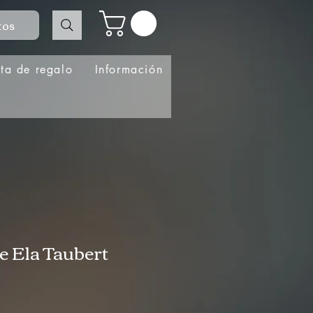
tos
eta de regalo
Información
e Ela Taubert