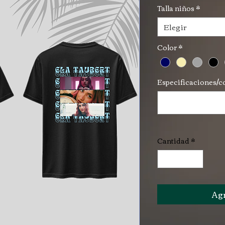
Talla niños
*
Elegir
Color
*
Especificaciones/c
Cantidad
*
Agr