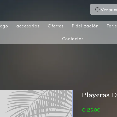
Ver pun
logo
accesorios
Ofertas
Fidelización
Tarj
Contactos
Playeras D
Precio
Q 125.00