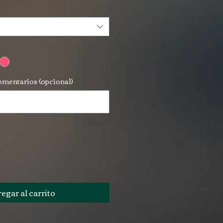
omentarios (opcional)
0/500
egar al carrito