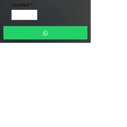
Cantidad
*
Agregar al carrito
Playera de algodón suave y
fresca con impresión y diseño
de alta calidad en full color,
Variedad de tallas, ideal para
cualquier ocasión.
Su diseño unisex con ajuste
cómodo la convierte en la
prenda básica perfecta para
combinar con tu estilo diario.
Resistente al uso y con la
suavidad natural del algodón
que garantiza comodidad