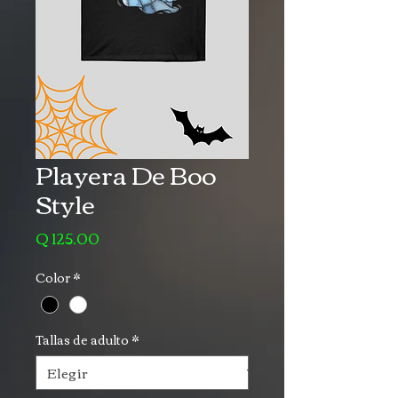
Playera De Boo
Style
Precio
Q 125.00
Color
*
Tallas de adulto
*