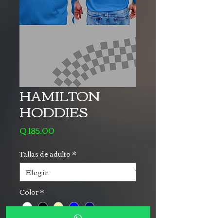
HAMILTON
HODDIES
Precio
Q 185.00
Tallas de adulto
*
Color
*