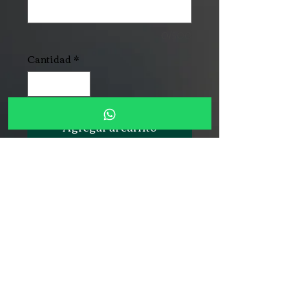
0/500
Cantidad
*
Agregar al carrito
Playera de algodón suave y
fresca con impresión y diseño
de alta calidad en full color,
Variedad de tallas, ideal para
cualquier ocasión.
Su diseño unisex con ajuste
cómodo la convierte en la
prenda básica perfecta para
combinar con tu estilo diario.