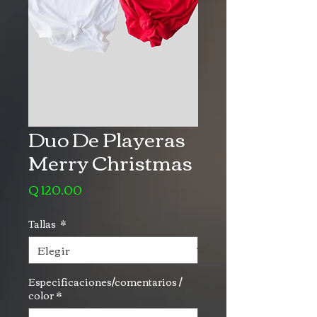
Duo De Playeras
Merry Christmas
Precio
Q 120.00
Tallas
*
Especificaciones/comentarios /
color
*