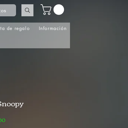
tos
eta de regalo
Información
Snoopy
Precio
.00