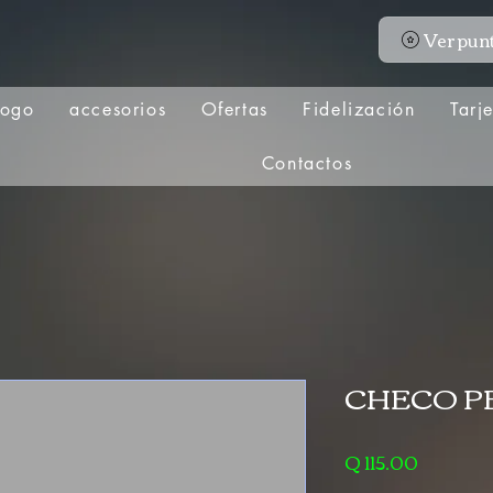
Ver pun
logo
accesorios
Ofertas
Fidelización
Tarj
Contactos
CHECO PE
Precio
Q 115.00