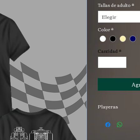
Tallas de adulto
*
Elegir
Color
*
Cantidad
*
Agr
Playeras
playeras en algodó
alta calidad.