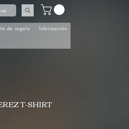
tos
eta de regalo
Información
REZ T-SHIRT